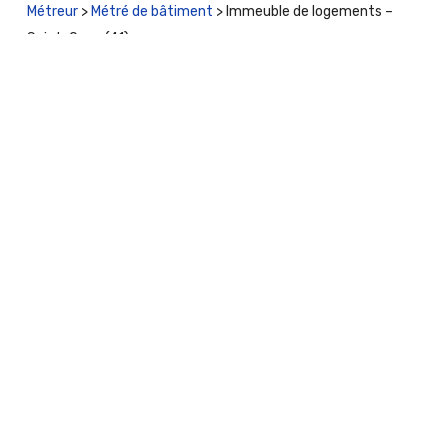
Métreur
>
Métré de bâtiment
>
Immeuble de logements –
Saint-Ouen (41)
rejoignez-nous !
02 30 05 06 42