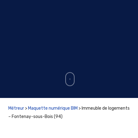
Métreur
>
Maquette numérique BIM
>
Immeuble de logements
– Fontenay-sous-Bois (94)
rejoignez-nous !
02 30 05 06 42